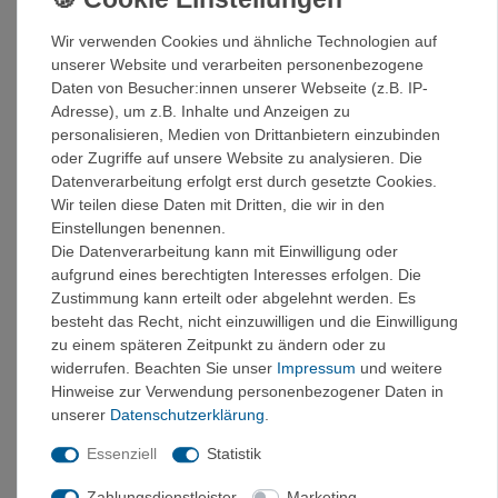
Edelstahlschnallen, mit denen du den Gurt schnell und
einfach anpassen kannst. Vier große und stabile
Wir verwenden Cookies und ähnliche Technologien auf
Materialschlaufen bieten ausreichend Platz für Karabiner
unserer Website und verarbeiten personenbezogene
und anderes Kletterequipment. Eine Chalkbagschlaufe und
Daten von Besucher:innen unserer Webseite (z.B. IP-
zwei zusätzliche Materialbefestigungsschlaufen sorgen für
Adresse), um z.B. Inhalte und Anzeigen zu
zusätzliche Ordnung und Funktionalität.
personalisieren, Medien von Drittanbietern einzubinden
Ob beim Sportklettern, Mehrseillängentouren oder
oder Zugriffe auf unsere Website zu analysieren. Die
Alpinklettern - der Webee Lady ist ein zuverlässiger Partner
Datenverarbeitung erfolgt erst durch gesetzte Cookies.
für alle deine Kletterabenteuer. Dank seiner Leichtigkeit
Wir teilen diese Daten mit Dritten, die wir in den
und seines komfortablen Tragegefühls ist er kaum spürbar
Einstellungen benennen.
und lässt dich deine Grenzen voll ausloten.
Die Datenverarbeitung kann mit Einwilligung oder
aufgrund eines berechtigten Interesses erfolgen. Die
Details:
Zustimmung kann erteilt oder abgelehnt werden. Es
besteht das Recht, nicht einzuwilligen und die Einwilligung
Einstellbare Beinschlaufen
zu einem späteren Zeitpunkt zu ändern oder zu
Leicht, atmungsaktiv, sehr langlebig und dank
widerrufen. Beachten Sie unser
Impressum
und weitere
WeBee-Konzept auch waschbar
Hinweise zur Verwendung personenbezogener Daten in
3 Slide-Lock Schnallen aus rostfreiem Edelstahl SS-
unserer
Daten­schutz­erklärung
.
420J2 (1x 20mm, 2x 15mm)
4 geformte Materialschlaufen
Essenziell
Statistik
2 carrytool slots
Weiblicher Anatomie angepasst
Zahlungsdienstleister
Marketing