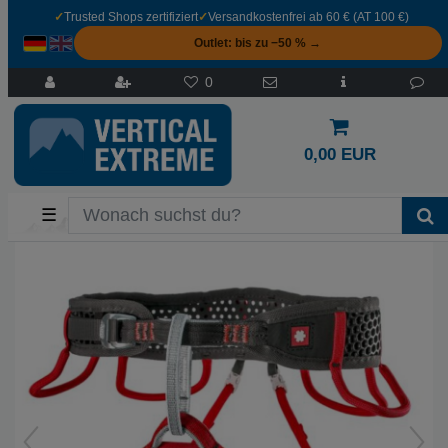
✓
Trusted Shops zertifiziert
✓
Versandkostenfrei ab 60 € (AT 100 €)
Outlet: bis zu −50 % →
0
0,00 EUR
☰