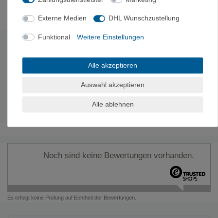
Externe Medien
DHL Wunschzustellung
Funktional
Weitere Einstellungen
Technische Daten
Alle akzeptieren
Größen
Hüftumfang
Beinumfang
Gewicht
Farbe
Auswahl akzeptieren
S
68 - 78cm
52 - 62cm
335g
Black/Red
M
76 - 86cm
55 - 65cm
350g
Black/Red
Alle ablehnen
L
76 - 86cm
52 - 62cm
365g
Black/Red
Noch sind keine Bewertungen vorhanden.
Es erfolgt keine Prüfung auf Echtheit der Bewertungen.