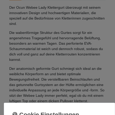
Der Ocun Webee Lady Klettergurt überzeugt mit seinem
innovativen Design und hochwertigen Materialien, die
speziell auf die Bedürfnisse von Kletterinnen zugeschnitten
sind.
Die wabenförmige Struktur des Gurtes sorgt für ein
angenehmes Tragegefühl und hervorragende Belüftung,
besonders an warmen Tagen. Das perforierte EVA-
Schaummaterial ist weich und dennoch robust, sodass du
dich voll und ganz auf deine Kletterrouten konzentrieren
kannst.
Der anatomisch geformte Gurt schmiegt sich ideal an die
weibliche Körperform an und bietet optimale
Bewegungsfreiheit. Die verstellbaren Beinschlaufen und
das getunnelte Gurtsystem an der Hüfte ermöglichen eine
individuelle Anpassung an jede Körpergröße und -form. So
sitzt der Webee Lady immer perfekt, egal ob du mit einem
luftigen Top oder einem dicken Pullover kletterst.
Der Webee Lady verfügt über drei leichtgängige