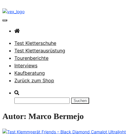
Zum
Inhalt
springen
VerticalExtreme Blog
Test Kletterschuhe
Test Kletterausrüstung
Tourenberichte
Interviews
Kaufberatung
Zurück zum Shop
Suchen
nach:
Autor:
Marco Bermejo