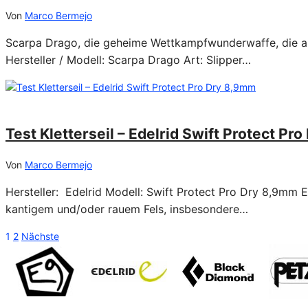
Von
Marco Bermejo
Scarpa Drago, die geheime Wettkampfwunderwaffe, die alles
Hersteller / Modell: Scarpa Drago Art: Slipper…
14/08/2020
Test Kletterseil – Edelrid Swift Protect Pr
Von
Marco Bermejo
Hersteller: Edelrid Modell: Swift Protect Pro Dry 8,9mm Ei
kantigem und/oder rauem Fels, insbesondere…
1
2
Nächste
Seitennummerierung
der
Beiträge