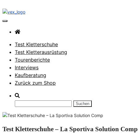
Zum
Inhalt
springen
VerticalExtreme Blog
Test Kletterschuhe
Test Kletterausrüstung
Tourenberichte
Interviews
Kaufberatung
Zurück zum Shop
Suchen
nach:
Test Kletterschuhe – La Sportiva Solution Comp