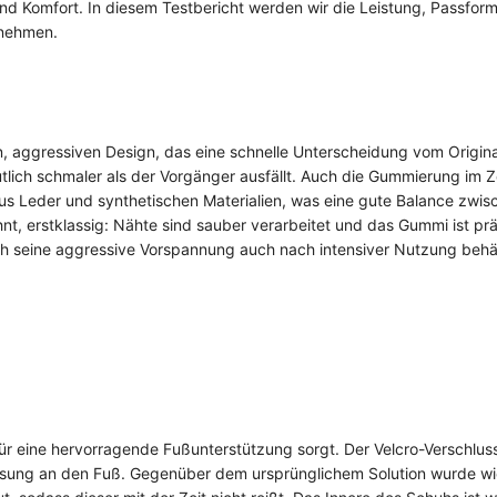
 und Komfort. In diesem Testbericht werden wir die Leistung, Passfor
 nehmen.
n, aggressiven Design, das eine schnelle Unterscheidung vom Origina
eutlich schmaler als der Vorgänger ausfällt. Auch die Gummierung im
aus Leder und synthetischen Materialien, was eine gute Balance zwi
hnt, erstklassig: Nähte sind sauber verarbeitet und das Gummi ist pr
h seine aggressive Vorspannung auch nach intensiver Nutzung behäl
ür eine hervorragende Fußunterstützung sorgt. Der Velcro-Verschlus
ssung an den Fuß. Gegenüber dem ursprünglichem Solution wurde w