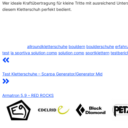
Wer ideale Kraftübertragung für kleine Tritte mit ausreichend Unte
diesem Kletterschuh perfekt bedient.
Kategorie
Test Kletterschuhe
Schlagwörter
allroundkletterschuhe
bouldern
boulderschuhe
erfahr
test
la sportiva solution comp
solution comp
sportklettern
testberic
Test Kletterschuhe – Scarpa Generator/Generator Mid
Armatron 5.9 – RED ROCKS