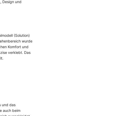
m, Design und
lmodell (Solution)
 Zehenbereich wurde
schen Komfort und
äzise verklebt. Das
t.
s und das
ie auch beim