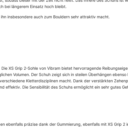
 sodass dieser mit der Zeit nicht reißt. Das Innere des Schuhs ist w
 bei längerem Einsatz hoch bleibt.
 ihn insbesondere auch zum Bouldern sehr attraktiv macht.
. Die XS Grip 2-Sohle von Vibram bietet hervorragende Reibungseig
öglichen Volumen. Der Schuh zeigt sich in steilen Überhängen ebenso 
ür verschiedene Kletterdisziplinen macht. Dank der verstärkten Zehen
d effektiv. Die Sensibilität des Schuhs ermöglicht ein sehr gutes Ge
en ebenfalls präzise dank der Gummierung, ebenfalls mit XS Grip 2 