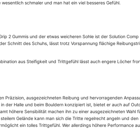
e wesentlich schmaler und man hat ein viel besseres Gefühl.
rip 2 Gummis und der etwas weicheren Sohle ist der Solution Comp s
er Schnitt des Schuhs, lässt trotz Vorspannung flächige Reibungstri
nation aus Steifigkeit und Trittgefühl lässt auch engere Löcher fron
hen Präzision, ausgezeichneten Reibung und hervorragenden Anpass
in der Halle und beim Bouldern konzipiert ist, bietet er auch auf Ou
amt höhere Sensibilität machen ihn zu einer ausgezeichneten Wahl f
n steilem Gelände kann man sich die Tritte regelrecht angeln und den 
öglicht ein tolles Trittgefühl. Wer allerdings höhere Performance au