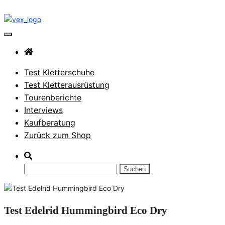
Zum
Inhalt
springen
VerticalExtreme Blog
Test Kletterschuhe
Test Kletterausrüstung
Tourenberichte
Interviews
Kaufberatung
Zurück zum Shop
Suchen
nach:
Test Edelrid Hummingbird Eco Dry