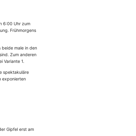
en 6:00 Uhr zum
htung. Frühmorgens
s beide male in den
 sind. Zum anderen
 Variante 1.
ie spektakuläre
n exponierten
er Gipfel erst am