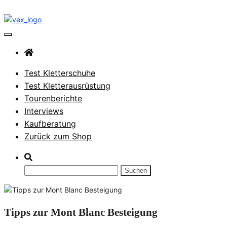
Zum
Inhalt
springen
VerticalExtreme Blog
Test Kletterschuhe
Test Kletterausrüstung
Tourenberichte
Interviews
Kaufberatung
Zurück zum Shop
Suchen
nach:
Tipps zur Mont Blanc Besteigung