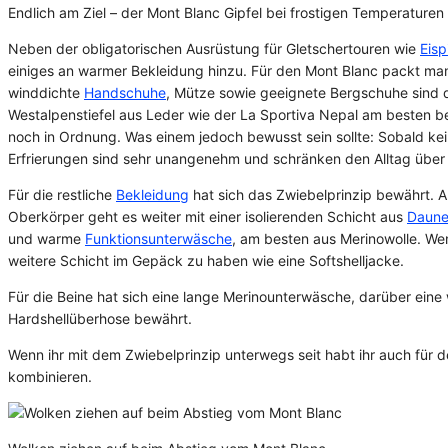
Endlich am Ziel – der Mont Blanc Gipfel bei frostigen Temperaturen
Neben der obligatorischen Ausrüstung für Gletschertouren wie
Eisp
einiges an warmer Bekleidung hinzu. Für den Mont Blanc packt m
winddichte
Handschuhe
, Mütze sowie geeignete Bergschuhe sind d
Westalpenstiefel aus Leder wie der La Sportiva Nepal am besten b
noch in Ordnung. Was einem jedoch bewusst sein sollte: Sobald kei
Erfrierungen sind sehr unangenehm und schränken den Alltag über 
Für die restliche
Bekleidung
hat sich das Zwiebelprinzip bewährt. 
Oberkörper geht es weiter mit einer isolierenden Schicht aus
Daune
und warme
Funktionsunterwäsche
, am besten aus Merinowolle. W
weitere Schicht im Gepäck zu haben wie eine Softshelljacke.
Für die Beine hat sich eine lange Merinounterwäsche, darüber eine 
Hardshellüberhose bewährt.
Wenn ihr mit dem Zwiebelprinzip unterwegs seit habt ihr auch für 
kombinieren.