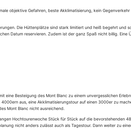
inimale objektive Gefahren, beste Akklimatisierung, kein Gegenverkehr
rungen. Die Hüttenplätze sind stark limitiert und heiß begehrt und s
hen Datum reservieren. Zudem ist der ganz Spaß nicht billig. Eine
mit eine Besteigung des Mont Blanc zu einem unvergesslichen Erlebni
ren 4000ern aus, eine Akklimatisierungstour auf einen 3000er zu mac
 des Mont Blanc nicht ausreichend.
r langen Hochtourenwoche Stück für Stück auf die bevorstehenden 
itplanung nicht anders zulässt auch als Tagestour. Dann weiter zu ei