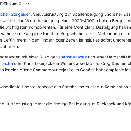
 Frühs um 6 Uhr
ickel
,
Steigeisen
, Seil, Ausrüstung zur Spaltenbergung und einer Ei
an wie für eine Winterbesteigung eines 3000-4000m hohen Berges. 
ie wichtigsten Komponenten. Für eine Mont Blanc Besteigung haben 
ewährt. Eine Kategorie leichtere Bergschuhe sind in Verbindung mit
n Gefühl mehr in den Fingern oder Zehen ist heißt es sofort umdrehen
Jahre ein.
Angefangen mit einer 3-lagigen
Hardshelljacke
und einer Hardshell Ü
njacke
oder Kunstfaserjacke in Winterstärke (ab ca. 250g Daunenfüll
enn ihr eine dünne Sommerdaunenjacke im Gepäck habt empfehle ich
winddichte Hochtourenhose aus Softshellmaterialien in Kombination m
den Hüttenzustieg immer die richtige Bekleidung im Rucksack und kön