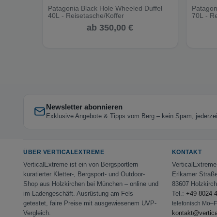
Patagonia Black Hole Wheeled Duffel
Patagon
40L - Reisetasche/Koffer
70L - R
ab 350,00 €
Newsletter abonnieren
Exklusive Angebote & Tipps vom Berg – kein Spam, jederzeit
ÜBER VERTICALEXTREME
KONTAKT
VerticalExtreme ist ein von Bergsportlern
VerticalExtrem
kuratierter Kletter-, Bergsport- und Outdoor-
Erlkamer Straß
Shop aus Holzkirchen bei München – online und
83607 Holzkirc
im Ladengeschäft. Ausrüstung am Fels
Tel.:
+49 8024 
getestet, faire Preise mit ausgewiesenem UVP-
telefonisch Mo–
Vergleich.
kontakt@vertic