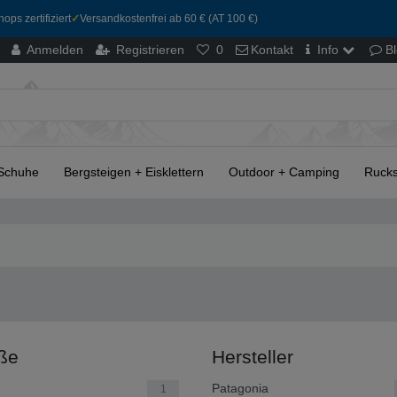
ops zertifiziert
✓
Versandkostenfrei ab 60 € (AT 100 €)
Anmelden
Registrieren
0
Kontakt
Info
B
Schuhe
Bergsteigen + Eisklettern
Outdoor + Camping
Rucks
ße
Hersteller
Patagonia
1