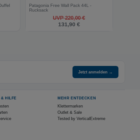
uffel
Patagonia Free Wall Pack 44L -
Rucksack
UVP 220,00 €
131,90 €
Jetzt anmelden →
 & HILFE
MEHR ENTDECKEN
osten
Klettermarken
rten
Outlet & Sale
ervice
Tested by VerticalExtreme