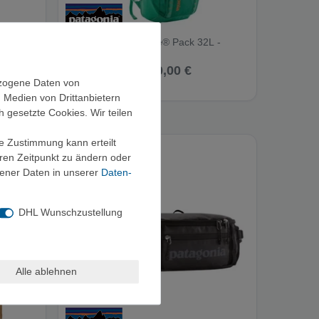
 -
Patagonia Black Hole® Pack 32L -
Rucksack
ab 170,00 €
ezogene Daten von
, Medien von Drittanbietern
h gesetzte Cookies. Wir teilen
ie Zustimmung kann erteilt
eren Zeitpunkt zu ändern oder
ener Daten in unserer
Daten­
DHL Wunschzustellung
Alle ablehnen