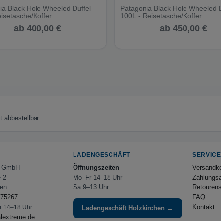
ia Black Hole Wheeled Duffel
Patagonia Black Hole Wheeled D
eisetasche/Koffer
100L - Reisetasche/Koffer
ab 400,00 €
ab 450,00 €
 abbestellbar.
LADENGESCHÄFT
SERVICE
e GmbH
Öffnungszeiten
Versandk
e 2
Mo–Fr 14–18 Uhr
Zahlungsa
hen
Sa 9–13 Uhr
Retourens
475267
FAQ
Kontakt
Fr 14–18 Uhr
Ladengeschäft Holzkirchen →
alextreme.de