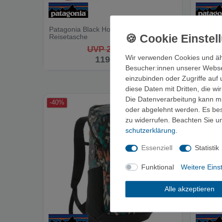
Patagonia Black Hole Duffel 70L -
Patagon
Reisetasche
Rucksa
UVP 200,00 €
Wir verwenden Cookies und äh
119,90 €
Besucher:innen unserer Webseit
einzubinden oder Zugriffe auf 
diese Daten mit Dritten, die w
Die Datenverarbeitung kann mit
-40%
oder abgelehnt werden. Es best
zu widerrufen. Beachten Sie 
schutz­erklärung
.
Essenziell
Statistik
Funktional
Weitere Eins
Alle akzeptieren