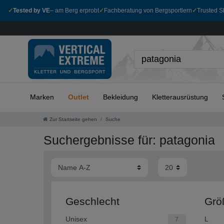
✓
Tested by VE
– am Berg erprobt
✓
Fachberatung von Bergsportlern
✓
Trusted Sh
Marken
Outlet
Bekleidung
Kletterausrüstung
Zur Startseite gehen
Suche
Suchergebnisse für: patagonia
Geschlecht
Grö
Unisex
L
7