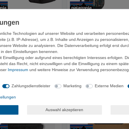
ia Black Hole Mini MLC -
Patagonia Black Hole® Pack 25L
ck
Rucksack
ab 199,90 €
ab 149,90 €
nliche Technologien auf unserer Website und verarbeiten personenb
e (z.B. IP-Adresse), um z.B. Inhalte und Anzeigen zu personalisieren
unsere Website zu analysieren. Die Datenverarbeitung erfolgt erst durc
ir in den Einstellungen benennen.
 Einwilligung oder aufgrund eines berechtigten Interesses erfolgen. D
eht das Recht, nicht einzuwilligen und die Einwilligung zu einem spät
unser
Impressum
und weitere Hinweise zur Verwendung personenbezog
Zahlungsdienstleister
Marketing
Externe Medien
tellungen
Auswahl akzeptieren