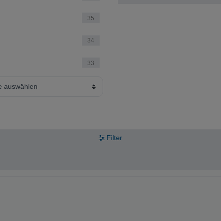
35
34
33
te auswählen
Filter