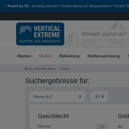
✓
Tested by VE
– am Berg erprobt
✓
Fachberatung von Bergsportlern
✓
Trusted Sh
Marken
Outlet
Bekleidung
Kletterausrüstung
Zur Startseite gehen
Suche
Suchergebnisse für:
Geschlecht
Grö
Herren
42
42