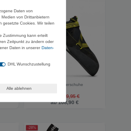
-27%
ezogene Daten von
, Medien von Drittanbietern
h gesetzte Cookies. Wir teilen
ie Zustimmung kann erteilt
eren Zeitpunkt zu ändern oder
ener Daten in unserer
Daten­
DHL Wunschzustellung
rgschuh
Scarpa Veloce - Kletterschuhe
Alle ablehnen
UVP 149,95 €
ab 108,90 €
-28%