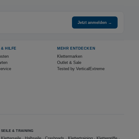
Jetzt anmelden →
 & HILFE
MEHR ENTDECKEN
osten
Klettermarken
rten
Outlet & Sale
ervice
Tested by VerticalExtreme
SEILE & TRAINING
Kletterseile
·
Halbseile
·
Crashpads
·
Klettertraining
·
Klettergriffe
·