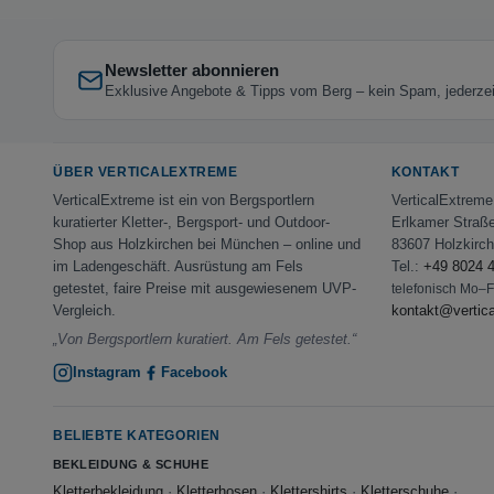
Newsletter abonnieren
Exklusive Angebote & Tipps vom Berg – kein Spam, jederzeit
ÜBER VERTICALEXTREME
KONTAKT
VerticalExtreme ist ein von Bergsportlern
VerticalExtrem
kuratierter Kletter-, Bergsport- und Outdoor-
Erlkamer Straß
Shop aus Holzkirchen bei München – online und
83607 Holzkirc
im Ladengeschäft. Ausrüstung am Fels
Tel.:
+49 8024 
getestet, faire Preise mit ausgewiesenem UVP-
telefonisch Mo–
Vergleich.
kontakt@vertic
„Von Bergsportlern kuratiert. Am Fels getestet.“
Instagram
Facebook
BELIEBTE KATEGORIEN
BEKLEIDUNG & SCHUHE
Kletterbekleidung
·
Kletterhosen
·
Klettershirts
·
Kletterschuhe
·