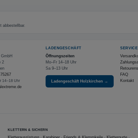
 abbestellbar.
LADENGESCHÄFT
SERVICE
e GmbH
Öffnungszeiten
Versandk
e 2
Mo–Fr 14–18 Uhr
Zahlungsa
hen
Sa 9–13 Uhr
Retourens
475267
FAQ
Kontakt
Fr 14–18 Uhr
Ladengeschäft Holzkirchen →
alextreme.de
KLETTERN & SICHERN
Kletterausrüstung
·
Karabiner
·
Friends & Klemmkeile
·
Klettergurte
·