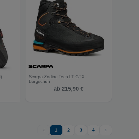
) -
Scarpa Zodiac Tech LT GTX -
Bergschuh
ab 215,90 €
1
2
3
4