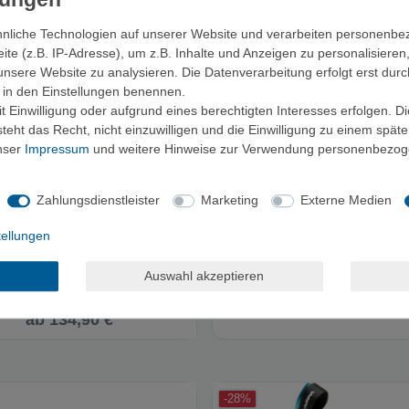
nliche Technologien auf unserer Website und verarbeiten personenb
e (z.B. IP-Adresse), um z.B. Inhalte und Anzeigen zu personalisieren
unsere Website zu analysieren. Die Datenverarbeitung erfolgt erst durc
ir in den Einstellungen benennen.
 Einwilligung oder aufgrund eines berechtigten Interesses erfolgen. D
eht das Recht, nicht einzuwilligen und die Einwilligung zu einem spät
unser
Impressum
und weitere Hinweise zur Verwendung personenbezog
Zahlungsdienstleister
Marketing
Externe Medien
tellungen
Generator - Kletterschuhe
Scarpa Mescalito Mid GTX - Be
Auswahl akzeptieren
ab 190,95 €
UVP 189,95 €
ab 134,90 €
-28%