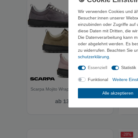
-29%
Wir verwenden Cookies und äh
Besucher:innen unserer Webseit
einzubinden oder Zugriffe auf 
diese Daten mit Dritten, die w
Die Datenverarbeitung kann mit
oder abgelehnt werden. Es best
zu widerrufen. Beachten Sie 
schutz­erklärung
.
Essenziell
Statistik
Funktional
Weitere Eins
Scarpa Mojito Wrap - Zustiegsschuh
Scarpa 
Alle akzeptieren
ab 133,95 €
-28%