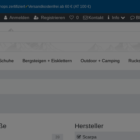
ops zertifiziert
✓
Versandkostenfrei ab 60 € (AT 100 €)
Anmelden
Registrieren
0
Kontakt
Info
B
Schuhe
Bergsteigen + Eisklettern
Outdoor + Camping
Rucks
ße
Hersteller
Scarpa
39