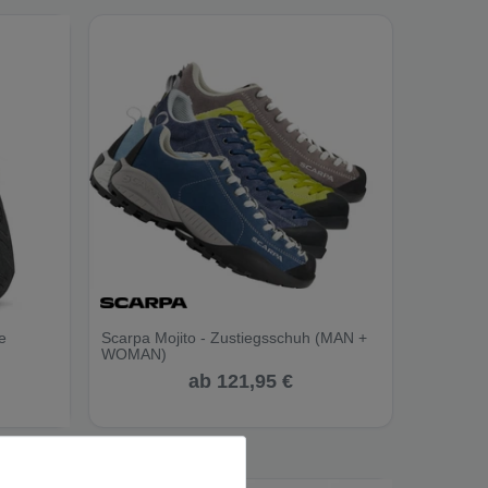
e
Scarpa Mojito - Zustiegsschuh (MAN +
WOMAN)
ab 121,95 €