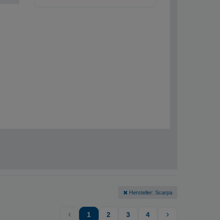
Hersteller: Scarpa
1
2
3
4