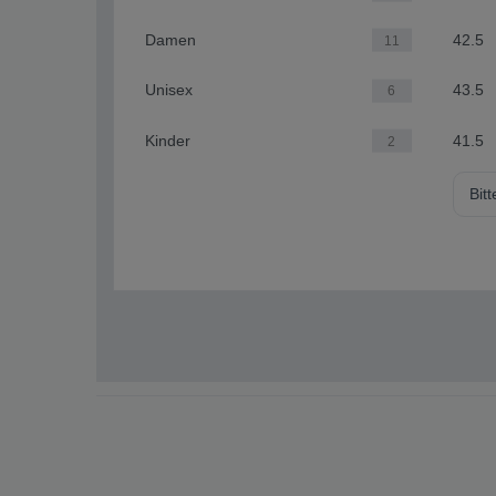
Damen
42.5
11
Unisex
43.5
6
Kinder
41.5
2
Bit