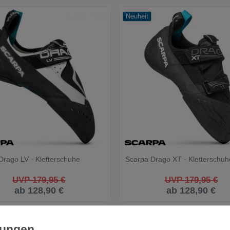
Neuheit
Drago LV - Kletterschuhe
Scarpa Drago XT - Kletterschuh
UVP 179,95 €
UVP 179,95 €
ab 128,90 €
ab 128,90 €